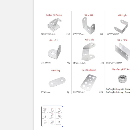
Thôn
Khớp nối RC
dạng phổ b
Servo để t
Humanoid,..
Khớp nối R
bền, độ thẩ
Màu sắc
: 