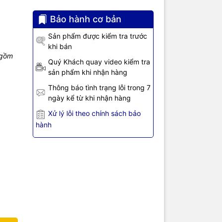
Bảo hành cơ bản
Sản phẩm được kiểm tra trước
ước và hình
khi bán
các RC
 gồm
ped,
Quý Khách quay video kiểm tra
sản phẩm khi nhận hàng
 tốt cho độ
Thông báo tình trạng lỗi trong 7
ngày kể từ khi nhận hàng
Xử lý lỗi theo chính sách bảo
hành