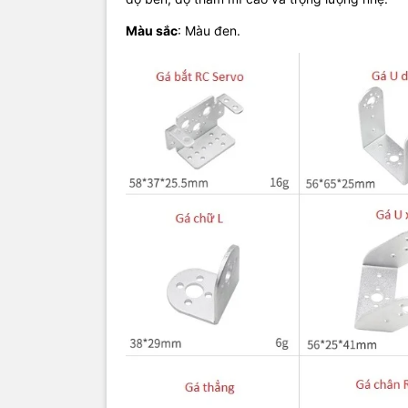
Màu sắc
: Màu đen.
Gá U dài: