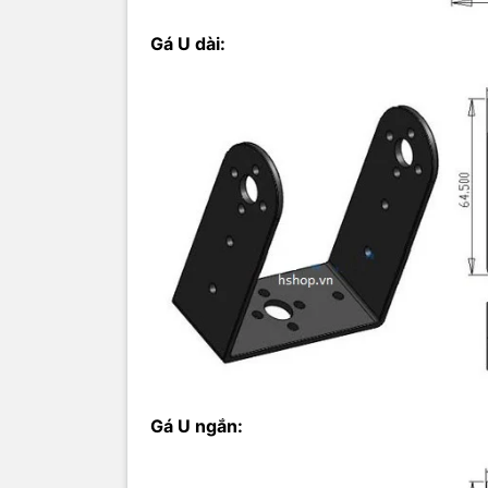
Gá chữ L:
Gá U dài:
Gá U xéo:
Gá U ngắn: