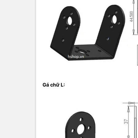
Gá U rộng
Gá chữ L: