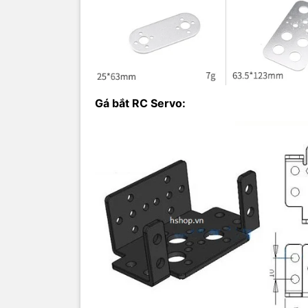
Gá bắt RC Servo:
Gá U ngắ