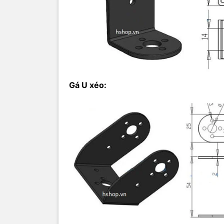
Gá thẳng:
Gá U xéo: