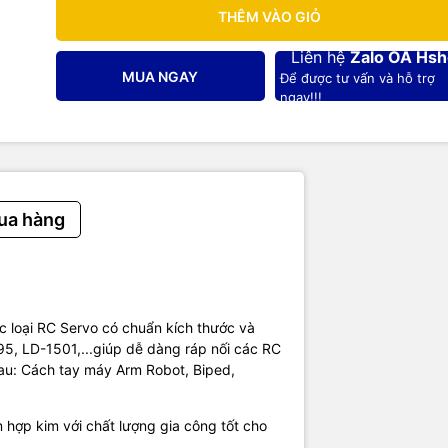
THÊM VÀO GIỎ
Liên hệ
Zalo OA Hs
MUA NGAY
Để được tư vấn và hỗ trợ
ngay!!!
ua hàng
c loại RC Servo có chuẩn kích thước và
, LD-1501,...giúp dễ dàng ráp nối các RC
 Servo:
au: Cách tay máy Arm Robot, Biped,
hợp kim với chất lượng gia công tốt cho