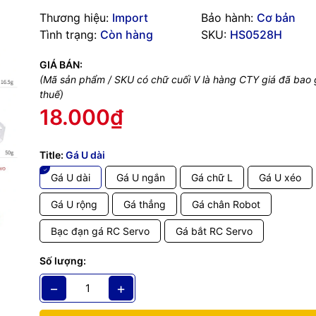
g số kỹ thuật
Thương hiệu:
Import
Bảo hành:
Cơ bản
Tình trạng:
Còn hàng
SKU:
HS0528H
 Servo Type 1 được sử dụng với các loại RC Servo có chuẩn kích th
GIÁ BÁN:
iến hiện nay như MG995, MG995, LD-1501,...giúp dễ dàng ráp nối 
(Mã sản phẩm / SKU có chữ cuối V là hàng CTY giá đã bao
ạo thành các mô hình Robot khác nhau: Cách tay máy Arm Robot, Bi
thuế)
.
18.000₫
C Servo Type 1 được làm bằng nhôm hợp kim với chất lượng gia công
m mĩ cao và trọng lượng nhẹ.
Title:
Gá U dài
Màu đen.
Gá U dài
Gá U ngắn
Gá chữ L
Gá U xéo
Gá U rộng
Gá thẳng
Gá chân Robot
Bạc đạn gá RC Servo
Gá bắt RC Servo
Số lượng:
−
+