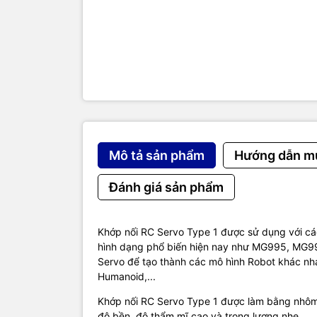
Mô tả sản phẩm
Hướng dẫn m
Đánh giá sản phẩm
Khớp nối RC Servo Type 1 được sử dụng với cá
hình dạng phổ biến hiện nay như MG995, MG995
Gá bắt RC
Servo để tạo thành các mô hình Robot khác nh
Humanoid,...
Khớp nối RC Servo Type 1 được làm bằng nhôm 
độ bền, độ thẩm mĩ cao và trọng lượng nhẹ.