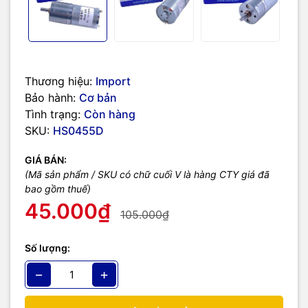
Thương hiệu:
Import
Bảo hành:
Cơ bản
Tình trạng:
Còn hàng
SKU:
HS0455D
GIÁ BÁN:
(Mã sản phẩm / SKU có chữ cuối V là hàng CTY giá đã
bao gồm thuế)
45.000₫
105.000₫
Số lượng:
−
+