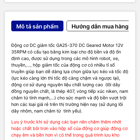
Mô tả sản phẩm
Hướng dẫn mua hàng
Động cơ DC giảm tốc GA25-370 DC Geared Motor 12V
35RPM có cấu tạo bằng kim loại cho độ bền và độ ổn
định cao, được sử dụng trong các mô hình robot, xe,
thuyền,..., hộp giảm tốc của động cơ có nhiều tỉ số
truyền giúp bạn dễ dàng lựa chọn giữa lực kéo và tốc độ
(lực kéo càng lớn thì tốc độ càng chậm và ngược lại),
động cơ sử dụng nguyên liệu chất lượng cao (lõi dây
đồng nguyên chất, lá thép 407, vòng tiếp xúc niken, nam
châm từ tính mạnh,...) cho sức mạnh và độ bền vượt trội
hơn các loại giá rẻ trên thị trường hiện nay (sử dụng lõi
dây nhôm, nam châm từ tính yếu).
Lưu ý trước khi sử dụng các bạn nên châm thêm nhớt
hoặc chất bôi trơn vào hộp số của động cơ giúp động cơ
chạy êm và bền hơn vì có thể trong quá trình lưu kho