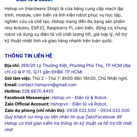
Hshop.vn (Hardware Shop) là cửa hàng cung cấp mạch lập
trình, module, cảm biến và linh kiện robot phục vụ học tập,
nghiên cứu và chế tạo. Hshop mang đến đa dạng sản phẩm
như Arduino, ESP32, Raspberry Pi, cảm biến, động cơ, khung
robot và dụng cụ điện tử với chất lượng tốt, giá hợp lý, hỗ trợ
kỹ thuật nhiệt tình và giao hàng nhanh trên toàn quốc.
THÔNG TIN LIÊN HỆ
Địa chỉ:
269/20 Lý Thường Kiệt, Phường Phú Thọ, TP.HCM (địa
chỉ cũ là P.15, Q.11 gần ĐHBK TP.HCM)
Giờ làm việc:
Thứ 2 - Thứ 7: 8h00 đến 18h30, Chủ Nhật nghỉ.
Email:
contact.hshopvn@gmail.com
Hotline:
028.6670.4455
Facebook Messenger:
Hshop.vn - Điện tử & Robot.
Zalo Official Account:
Hshopvn - Điện tử và Robot.
Zalo dự phòng (chỉ nhắn tin):
0938.022.500
-
0934.022.500
Quý khách vui lòng ưu tiên nhắn tin qua Zalo/Facebook để
Hshop có thời gian kiểm tra thông tin kỹ thuật và hỗ trợ tốt nhất
nhé!