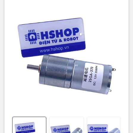
quay 1 vòng).
Dòng không tải: 60mA
Dòng chịu đựng tối đa khi có tải: 1.3A
Tốc độ không tải: 35RPM (35 vòng 1 phút)
Tốc độ chịu đựng tối đa khi có tải: 27RPM (27 vòng 1 phút)
Lực kéo Moment định mức: 4KG.CM
Lực léo Moment tối đa: 9KG.CM
Chiều dài hộp số L: 25mm
Quý khách có thể mua thêm gá bắt động cơ tương thích tại đây.