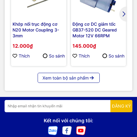
Khớp nối trục động cơ
Động cơ DC giảm tốc
Độ
N20 Motor Coupling 3-
GB37-520 DC Geared
G
3mm
Motor 12V 66RPM
M
12.000₫
145.000₫
5
13
Thích
So sánh
Thích
So sánh
Xem toàn bộ sản phẩm
ĐĂNG KÝ
Kết nối với chúng tôi: