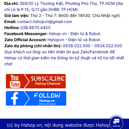
Địa chỉ:
269/20 Lý Thường Kiệt, Phường Phú Thọ, TP.HCM (địa
chỉ cũ là P.15, Q.11 gần ĐHBK TP.HCM)
Giờ làm việc:
Thứ 2 - Thứ 7: 8h00 đến 18h30, Chủ Nhật nghỉ.
Email:
contact.hshopvn@gmail.com
Hotline:
028.6670.4455
Facebook Messenger:
Hshop.vn - Điện tử & Robot.
Zalo Official Account:
Hshopvn - Điện tử và Robot.
Zalo dự phòng (chỉ nhắn tin):
0938.022.500
-
0934.022.500
Quý khách vui lòng ưu tiên nhắn tin qua Zalo/Facebook để
Hshop có thời gian kiểm tra thông tin kỹ thuật và hỗ trợ tốt nhất
nhé!
(c) by Hshop.vn, nội dung website được Hshop.vn tự