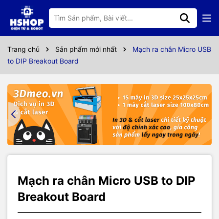
Thông số kỹ thuật
Mạch ra chân Micro USB to DIP Breakout Board giúp bạn
Trang chủ
Sản phẩm mới nhất
Mạch ra chân Micro USB
linh hoạt và dễ dàng hơn trong việc thử nghiệm và thiết
to DIP Breakout Board
kế mạch, đế chuyển có chất lượng tốt, nhỏ gọn, dễ dàng
bắt nối.
Mạch ra chân Micro USB to DIP
Breakout Board