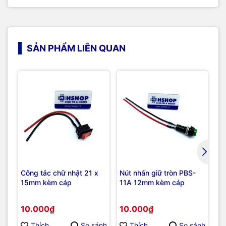
SẢN PHẨM LIÊN QUAN
Công tắc chữ nhật 21 x
Nút nhấn giữ tròn PBS-
Nú
15mm kèm cáp
11A 12mm kèm cáp
11
10.000₫
10.000₫
1
Thích
So sánh
Thích
So sánh