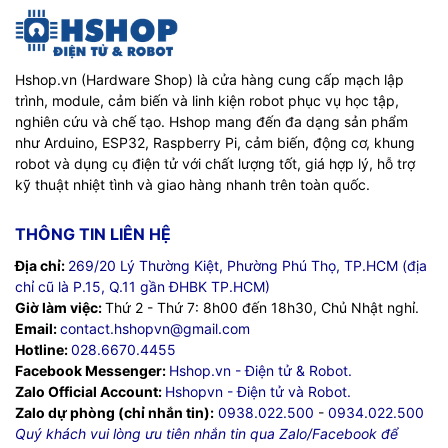
Hshop.vn (Hardware Shop) là cửa hàng cung cấp mạch lập
trình, module, cảm biến và linh kiện robot phục vụ học tập,
nghiên cứu và chế tạo. Hshop mang đến đa dạng sản phẩm
như Arduino, ESP32, Raspberry Pi, cảm biến, động cơ, khung
robot và dụng cụ điện tử với chất lượng tốt, giá hợp lý, hỗ trợ
kỹ thuật nhiệt tình và giao hàng nhanh trên toàn quốc.
THÔNG TIN LIÊN HỆ
Địa chỉ:
269/20 Lý Thường Kiệt, Phường Phú Thọ, TP.HCM (địa
chỉ cũ là P.15, Q.11 gần ĐHBK TP.HCM)
Giờ làm việc:
Thứ 2 - Thứ 7: 8h00 đến 18h30, Chủ Nhật nghỉ.
Email:
contact.hshopvn@gmail.com
Hotline:
028.6670.4455
Facebook Messenger:
Hshop.vn - Điện tử & Robot.
Zalo Official Account:
Hshopvn - Điện tử và Robot.
Zalo dự phòng (chỉ nhắn tin):
0938.022.500
-
0934.022.500
Quý khách vui lòng ưu tiên nhắn tin qua Zalo/Facebook để