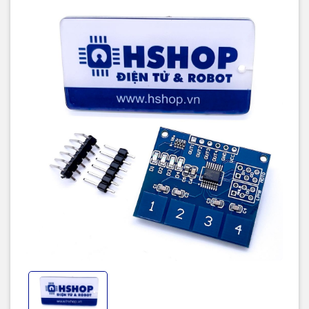
Datasheet.
Cách sử dụng:
Cấp điện 2.4~5.5VDC vào chân VCC và GND.
Nếu có thao tác chạm vào các vị trí cảm ứng, sẽ có tín
hiệu xuất ra tại các chân OUT tương ứng và đèn Led sẽ
sáng.