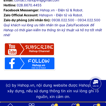
Email:
contact.hshopvn@gmail.com
Hotline:
028.6670.4455
Facebook Messenger:
Hshop.vn - Điện tử & Robot.
Zalo Official Account:
Hshopvn - Điện tử và Robot.
Zalo dự phòng (chỉ nhắn tin):
0938.022.500
-
0934.022.500
Quý khách vui lòng ưu tiên nhắn tin qua Zalo/Facebook để
Hshop có thời gian kiểm tra thông tin kỹ thuật và hỗ trợ tốt nhất
nhé!
(c) by Hshop.vn, nội dung website được Hshop.vn tự
xây dựng, nếu sử dụng thông tin xin vui lòng ghi rõ
nguồn, xin cảm ơn.
0
0
0