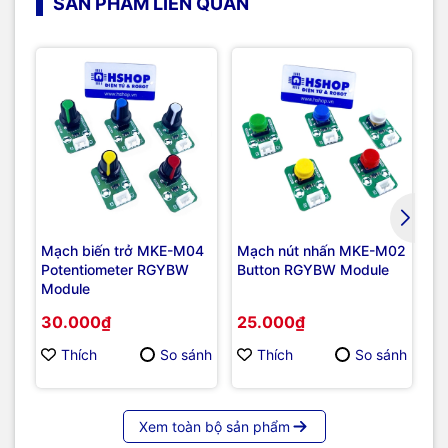
SẢN PHẨM LIÊN QUAN
Mạch biến trở MKE-M04
Mạch nút nhấn MKE-M02
Đi
Potentiometer RGYBW
Button RGYBW Module
Re
Module
30.000₫
25.000₫
1
Thích
So sánh
Thích
So sánh
Xem toàn bộ sản phẩm