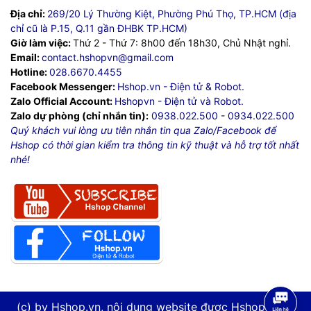
Địa chỉ:
269/20 Lý Thường Kiệt, Phường Phú Thọ, TP.HCM (địa
chỉ cũ là P.15, Q.11 gần ĐHBK TP.HCM)
Giờ làm việc:
Thứ 2 - Thứ 7: 8h00 đến 18h30, Chủ Nhật nghỉ.
Email:
contact.hshopvn@gmail.com
Hotline:
028.6670.4455
Facebook Messenger:
Hshop.vn - Điện tử & Robot.
Zalo Official Account:
Hshopvn - Điện tử và Robot.
Zalo dự phòng (chỉ nhắn tin):
0938.022.500
-
0934.022.500
Quý khách vui lòng ưu tiên nhắn tin qua Zalo/Facebook để
Hshop có thời gian kiểm tra thông tin kỹ thuật và hỗ trợ tốt nhất
nhé!
(c) by Hshop.vn, nội dung website được Hshop.vn tự