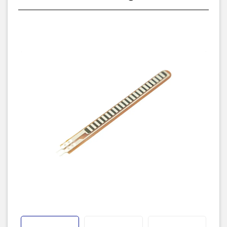
Thông số kỹ thuật
Giá trị điện trở (Resistance Value):
10 kΩ ~ 125 kΩ
Chu kỳ sử dụng (Life Cycle):
> 1 triệu
lần uốn
Kích thước (Dimension):
77 mm × 6 mm × 0,43 mm
(Dài × Rộng ×
Dày)
Dải nhiệt độ hoạt động (Temperature Range):
-35 °C đến +80 °C
Datasheet.