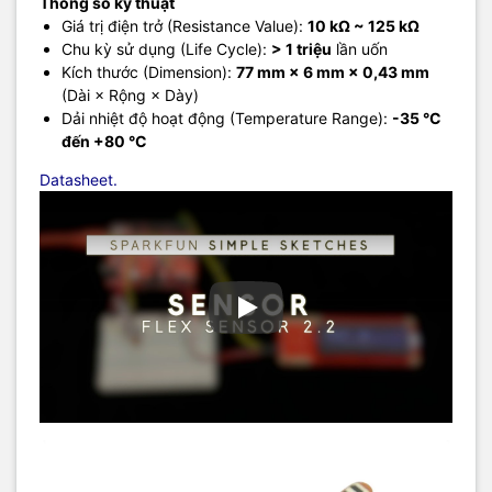
Thông số kỹ thuật
Giá trị điện trở (Resistance Value):
10 kΩ ~ 125 kΩ
Chu kỳ sử dụng (Life Cycle):
> 1 triệu
lần uốn
Kích thước (Dimension):
77 mm × 6 mm × 0,43 mm
(Dài × Rộng × Dày)
Dải nhiệt độ hoạt động (Temperature Range):
-35 °C
đến +80 °C
Datasheet.