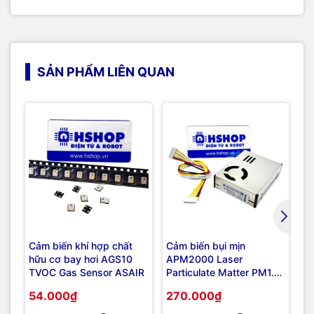
SẢN PHẨM LIÊN QUAN
Cảm biến khí hợp chất
Cảm biến bụi mịn
Cả
hữu cơ bay hơi AGS10
APM2000 Laser
La
TVOC Gas Sensor ASAIR
Particulate Matter PM1.0
P
PM2.5 PM10 Sensor
Se
54.000₫
270.000₫
2
ASAIR