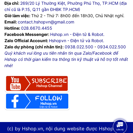
Địa chỉ:
269/20 Lý Thường Kiệt, Phường Phú Thọ, TP.HCM (địa
chỉ cũ là P.15, Q.11 gần ĐHBK TP.HCM)
Giờ làm việc:
Thứ 2 - Thứ 7: 8h00 đến 18h30, Chủ Nhật nghỉ.
Email:
contact.hshopvn@gmail.com
Hotline:
028.6670.4455
Facebook Messenger:
Hshop.vn - Điện tử & Robot.
Zalo Official Account:
Hshopvn - Điện tử và Robot.
Zalo dự phòng (chỉ nhắn tin):
0938.022.500
-
0934.022.500
Quý khách vui lòng ưu tiên nhắn tin qua Zalo/Facebook để
Hshop có thời gian kiểm tra thông tin kỹ thuật và hỗ trợ tốt nhất
nhé!
(c) by Hshop.vn, nội dung website được Hshop.vn tự