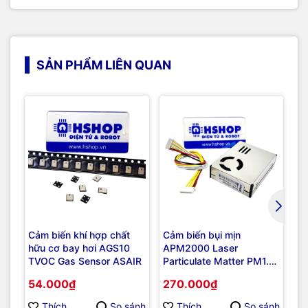
SẢN PHẨM LIÊN QUAN
Cảm biến khí hợp chất
Cảm biến bụi mịn
Cả
hữu cơ bay hơi AGS10
APM2000 Laser
La
TVOC Gas Sensor ASAIR
Particulate Matter PM1.0
P
PM2.5 PM10 Sensor
Se
54.000₫
270.000₫
2
ASAIR
Thích
So sánh
Thích
So sánh