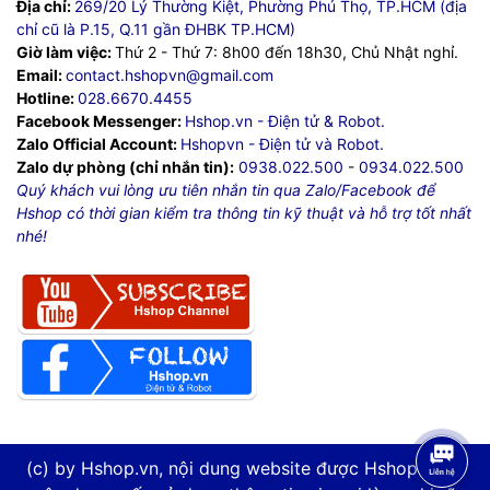
Địa chỉ:
269/20 Lý Thường Kiệt, Phường Phú Thọ, TP.HCM (địa
chỉ cũ là P.15, Q.11 gần ĐHBK TP.HCM)
Giờ làm việc:
Thứ 2 - Thứ 7: 8h00 đến 18h30, Chủ Nhật nghỉ.
Email:
contact.hshopvn@gmail.com
Hotline:
028.6670.4455
Facebook Messenger:
Hshop.vn - Điện tử & Robot.
Zalo Official Account:
Hshopvn - Điện tử và Robot.
Zalo dự phòng (chỉ nhắn tin):
0938.022.500
-
0934.022.500
Quý khách vui lòng ưu tiên nhắn tin qua Zalo/Facebook để
Hshop có thời gian kiểm tra thông tin kỹ thuật và hỗ trợ tốt nhất
nhé!
(c) by Hshop.vn, nội dung website được Hshop.vn tự