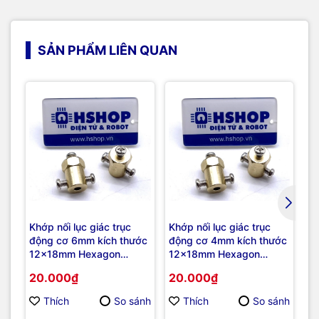
SẢN PHẨM LIÊN QUAN
Khớp nối lục giác trục
Khớp nối lục giác trục
Kh
động cơ 6mm kích thước
động cơ 4mm kích thước
N2
12x18mm Hexagon
12x18mm Hexagon
3
Motor Coupling
Motor Coupling
20.000₫
20.000₫
1
Thích
So sánh
Thích
So sánh