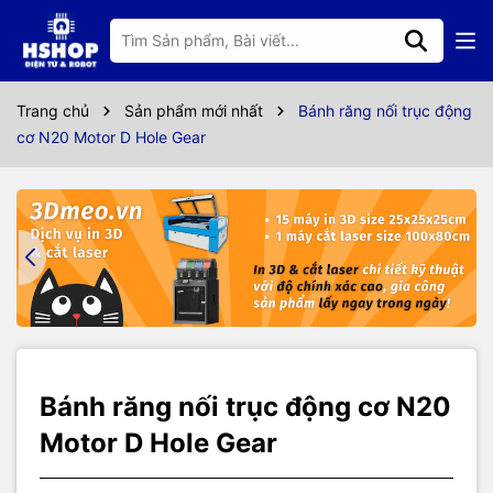
Thông số kỹ thuật
Bánh răng nối trục động cơ N20 Motor D Hole Gear được sử dụng
Trang chủ
Sản phẩm mới nhất
Bánh răng nối trục động
với động cơ N20 trong các cơ cấu truyền động bằng bánh răng.
cơ N20 Motor D Hole Gear
Thông số kỹ thuật:
Bánh răng sử dụng cho động cơ N20 trục 3mm.
Khoảng cách giữa các răng: 0.5mm
Số Răng: 15
Chất liệu: POM
Trục nối: chữ D 3mm
Đường kính: 8.5mm
Độ dày: 6mm
Bánh răng nối trục động cơ N20
Motor D Hole Gear