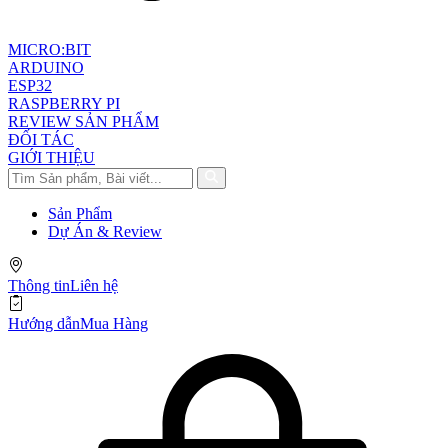
MICRO:BIT
ARDUINO
ESP32
RASPBERRY PI
REVIEW SẢN PHẨM
ĐỐI TÁC
GIỚI THIỆU
Sản Phẩm
Dự Án & Review
Thông tin
Liên hệ
Hướng dẫn
Mua Hàng