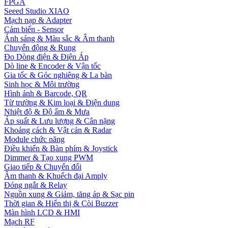
FPGA
Seeed Studio XIAO
Mạch nạp & Adapter
Cảm biến - Sensor
Ánh sáng & Màu sắc & Âm thanh
Chuyển động & Rung
Đo Dòng điện & Điện Áp
Dò line & Encoder & Vận tốc
Gia tốc & Góc nghiêng & La bàn
Sinh học & Môi trường
Hình ảnh & Barcode, QR
Từ trường & Kim loại & Điện dung
Nhiệt độ & Độ ẩm & Mưa
Áp suất & Lưu lượng & Cân nặng
Khoảng cách & Vật cản & Radar
Module chức năng
Điều khiển & Bàn phím & Joystick
Dimmer & Tạo xung PWM
Giao tiếp & Chuyển đổi
Âm thanh & Khuếch đại Amply
Đóng ngắt & Relay
Nguồn xung & Giảm, tăng áp & Sạc pin
Thời gian & Hiển thị & Còi Buzzer
Màn hình LCD & HMI
Mạch RF