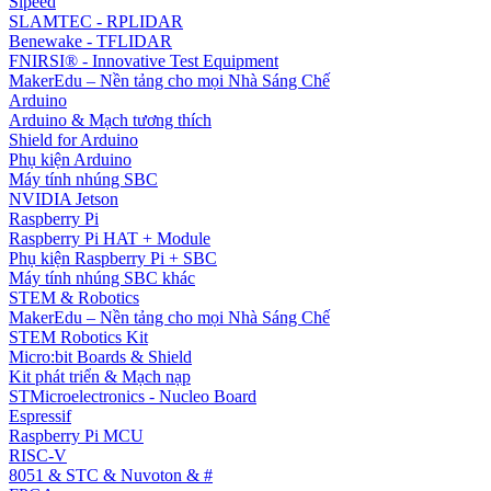
Sipeed
SLAMTEC - RPLIDAR
Benewake - TFLIDAR
FNIRSI® - Innovative Test Equipment
MakerEdu – Nền tảng cho mọi Nhà Sáng Chế
Arduino
Arduino & Mạch tương thích
Shield for Arduino
Phụ kiện Arduino
Máy tính nhúng SBC
NVIDIA Jetson
Raspberry Pi
Raspberry Pi HAT + Module
Phụ kiện Raspberry Pi + SBC
Máy tính nhúng SBC khác
STEM & Robotics
MakerEdu – Nền tảng cho mọi Nhà Sáng Chế
STEM Robotics Kit
Micro:bit Boards & Shield
Kit phát triển & Mạch nạp
STMicroelectronics - Nucleo Board
Espressif
Raspberry Pi MCU
RISC-V
8051 & STC & Nuvoton & #