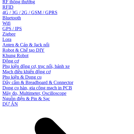
RF thông thường
RFID
4G / 3G / 2G / GSM / GPRS
Bluetooth
Wifi
GPS / IPS
Zigbee
Lora
Anten & Cáp & Jack nối
Robot & Chế tạo DIY
Khung Robot
Động cơ
Phụ kiện động cơ, trục nối, bánh xe
Mạch điều khiển động cơ
Phụ kiện & Dụng cụ
Dây cắm & Breadboard & Connector
Dụng cụ hàn, gia công mạch in PCB
Máy đo, Multimeter, Oscilloscope
Nguồn điện & Pin & Sạc
DỰ ÁN