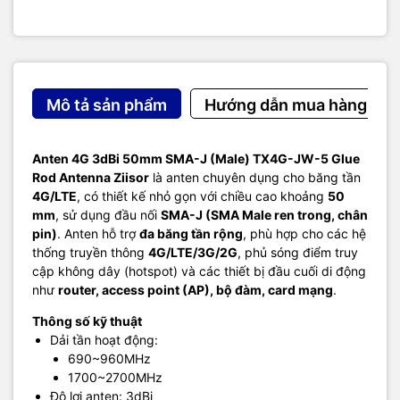
Mô tả sản phẩm
Hướng dẫn mua hàng
Anten 4G 3dBi 50mm SMA-J (Male) TX4G-JW-5 Glue
Rod Antenna Ziisor
là anten chuyên dụng cho băng tần
4G/LTE
, có thiết kế nhỏ gọn với chiều cao khoảng
50
mm
, sử dụng đầu nối
SMA-J (SMA Male ren trong, chân
pin)
. Anten hỗ trợ
đa băng tần rộng
, phù hợp cho các hệ
thống truyền thông
4G/LTE/3G/2G
, phủ sóng điểm truy
cập không dây (hotspot) và các thiết bị đầu cuối di động
như
router, access point (AP), bộ đàm, card mạng
.
Thông số kỹ thuật
Dải tần hoạt động:
690~960MHz
1700~2700MHz
Độ lợi anten: 3dBi