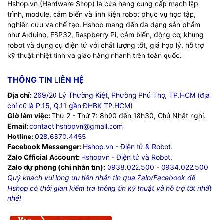
Hshop.vn (Hardware Shop) là cửa hàng cung cấp mạch lập
trình, module, cảm biến và linh kiện robot phục vụ học tập,
nghiên cứu và chế tạo. Hshop mang đến đa dạng sản phẩm
như Arduino, ESP32, Raspberry Pi, cảm biến, động cơ, khung
robot và dụng cụ điện tử với chất lượng tốt, giá hợp lý, hỗ trợ
kỹ thuật nhiệt tình và giao hàng nhanh trên toàn quốc.
THÔNG TIN LIÊN HỆ
Địa chỉ:
269/20 Lý Thường Kiệt, Phường Phú Thọ, TP.HCM (địa
chỉ cũ là P.15, Q.11 gần ĐHBK TP.HCM)
Giờ làm việc:
Thứ 2 - Thứ 7: 8h00 đến 18h30, Chủ Nhật nghỉ.
Email:
contact.hshopvn@gmail.com
Hotline:
028.6670.4455
Facebook Messenger:
Hshop.vn - Điện tử & Robot.
Zalo Official Account:
Hshopvn - Điện tử và Robot.
Zalo dự phòng (chỉ nhắn tin):
0938.022.500
-
0934.022.500
Quý khách vui lòng ưu tiên nhắn tin qua Zalo/Facebook để
Hshop có thời gian kiểm tra thông tin kỹ thuật và hỗ trợ tốt nhất
nhé!