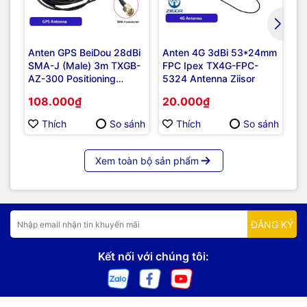
Anten GPS BeiDou 28dBi
Anten 4G 3dBi 53*24mm
An
SMA-J (Male) 3m TXGB-
FPC Ipex TX4G-FPC-
3
AZ-300 Positioning
5324 Antenna Ziisor
(M
Antenna Ziisor
Gl
108.000₫
20.000₫
3
Thích
So sánh
Thích
So sánh
Xem toàn bộ sản phẩm
ĐĂNG KÝ
Kết nối với chúng tôi: