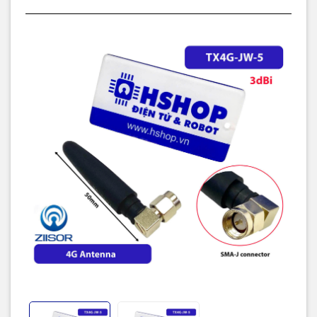
Kích thước anten: 52mm
Vật liệu anten: TPEE
Chuẩn kết nối: SMA-J (SMA Male ren trong, chân pin)
Nhiệt độ làm việc: -30 ℃ ~ +75 ℃